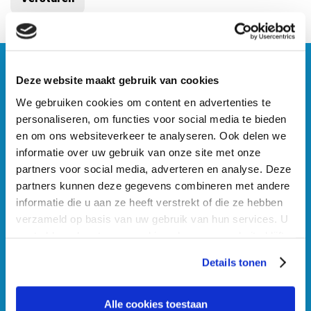
Deze website maakt gebruik van cookies
BOSCH CAR SERVICE
HEERENVEEN
We gebruiken cookies om content en advertenties te
personaliseren, om functies voor social media te bieden
0513 - 744 120
en om ons websiteverkeer te analyseren. Ook delen we
informatie over uw gebruik van onze site met onze
info@jurjenjonker.nl
partners voor social media, adverteren en analyse. Deze
Wolfraamweg 5, 8445PL Heerenveen
partners kunnen deze gegevens combineren met andere
informatie die u aan ze heeft verstrekt of die ze hebben
verzameld op basis van uw gebruik van hun services. U
gaat akkoord met onze cookies als u onze website blijft
ONDERHOUD & REPARATIE
gebruiken.
Details tonen
APK
Automaat spoelen
Alle cookies toestaan