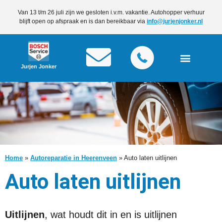
Van 13 t/m 26 juli zijn we gesloten i.v.m. vakantie. Autohopper verhuur
blijft open op afspraak en is dan bereikbaar via
info@jurjenjonker.nl
Jurjen Jonker
Home
»
Autoreparatie in Heerenveen
»
Auto laten uitlijnen
Auto laten uitlijnen
Uitlijnen
, wat houdt dit in en is uitlijnen