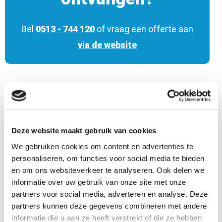
Bel
0513 - 744 120
of vraag een offerte aan
via de website
Uitlijnen, wanneer is dat nodig?
Bosch Car Service Jurjen Jonker raadt aan
om uw voertuig eens per 2 jaar te laten
Deze website maakt gebruik van cookies
uitlijnen. Daarnaast is het verstandig om de
We gebruiken cookies om content en advertenties te
auto te laten uitlijnen bij onderstaande
personaliseren, om functies voor social media te bieden
en om ons websiteverkeer te analyseren. Ook delen we
klachten:
informatie over uw gebruik van onze site met onze
partners voor social media, adverteren en analyse. Deze
Uw auto heeft een flinke smak gemaakt
partners kunnen deze gegevens combineren met andere
tegen een stoeprand
informatie die u aan ze heeft verstrekt of die ze hebben