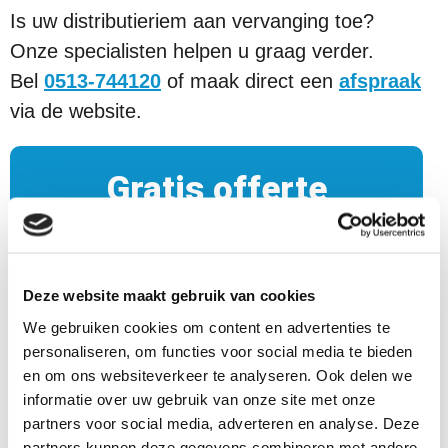
Is uw distributieriem aan vervanging toe?
Onze specialisten helpen u graag verder.
Bel
0513-744120
of maak direct een
afspraak
via de website.
Gratis offerte
ontvangen?
Bel
0513 - 744 120
of vraag een offerte aan
Deze website maakt gebruik van cookies
via de website
We gebruiken cookies om content en advertenties te
personaliseren, om functies voor social media te bieden
en om ons websiteverkeer te analyseren. Ook delen we
informatie over uw gebruik van onze site met onze
Distributieriem laten vervangen?
partners voor social media, adverteren en analyse. Deze
partners kunnen deze gegevens combineren met andere