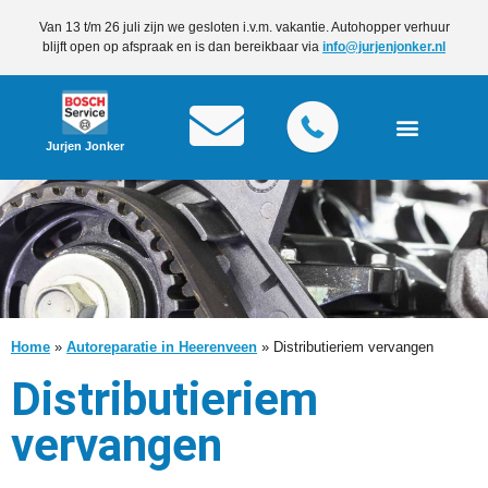
Van 13 t/m 26 juli zijn we gesloten i.v.m. vakantie. Autohopper verhuur
blijft open op afspraak en is dan bereikbaar via
info@jurjenjonker.nl
Jurjen Jonker
Home
»
Autoreparatie in Heerenveen
»
Distributieriem vervangen
Distributieriem
vervangen