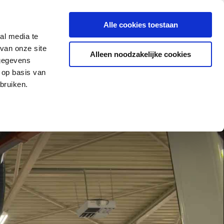
o@jurjenjonker.nl
Alle cookies toestaan
al media te
Werkplaatsofferte opvragen
Contact
van onze site
Alleen noodzakelijke cookies
 gegevens
 op basis van
Maak een
ct
afspraak
bruiken.