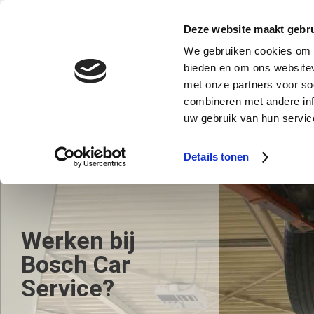
Van 13 t/m 26 juli zijn we gesloten i.v.m. vakantie
Deze website maakt gebru
We gebruiken cookies om c
Bosch Car Service Heerenveen
We helpen
bieden en om ons websitev
met onze partners voor so
combineren met andere inf
Home
Onderhoud
Reparatie
uw gebruik van hun service
Jurjen Jonker
Details tonen
Werken bij
Bosch Car
Service?