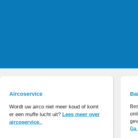
Aircoservice
Ba
Wordt uw airco niet meer koud of komt
Bes
onl
er een muffe lucht uit?
Lees meer over
gev
aircoservice..
Ga 