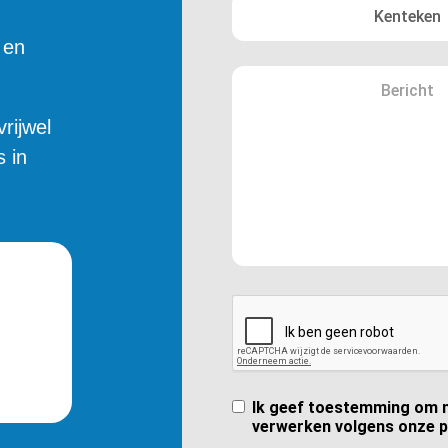
en
rijwel
s in
Ik geef toestemming om m
verwerken volgens onze p