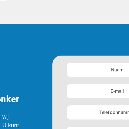
onker
 wij
. U kunt