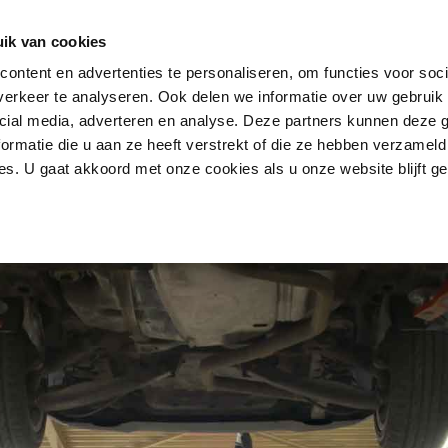
. Autohopper verhuur blijft open op afspraak en is dan bereikbaar via
inf
ik van cookies
ontent en advertenties te personaliseren, om functies voor soci
 u graag. Bel:
0513 – 744 120
Auto huren in Heerenveen
erkeer te analyseren. Ook delen we informatie over uw gebruik 
cial media, adverteren en analyse. Deze partners kunnen deze
ormatie die u aan ze heeft verstrekt of die ze hebben verzameld
APK
Autoverhuur
Service
Over ons
Conta
s. U gaat akkoord met onze cookies als u onze website blijft ge