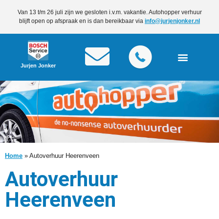
Van 13 t/m 26 juli zijn we gesloten i.v.m. vakantie. Autohopper verhuur
blijft open op afspraak en is dan bereikbaar via
info@jurjenjonker.nl
Jurjen Jonker
Home
»
Autoverhuur Heerenveen
Autoverhuur
Heerenveen